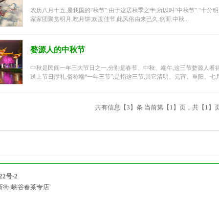
农历八月十五,是我国的“秋节”:由于这居秋季之半,所以叫“中秋节”.“十分
家家团聚赏明月,吃月饼,欢度佳节,此风俗由来已久.然而,中秋...
婺源人的中秋节
中秋是民间一年三大节日之一,分别是春节、中秋、端午,这三节婺源人看
送上节日厚礼,俗称端“一年三节”,是指这三节,其它清明、元宵、重阳、七月半
共有信息【3】条 当前第【1】页，共【1】
22号-2
新街[峡谷春茶专店