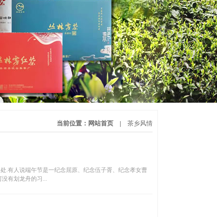
当前位置：
网站首页
|
茶乡风情
处.有人说端午节是一纪念屈原、纪念伍子胥、纪念孝女曹
有划龙舟的习...