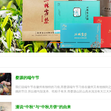
婺源的端午节
我们说端午节在徽州有独特的习俗,而婺源端午节习俗在徽州又有他独到之
娥的节日.所以都与划龙舟、吃粽子有关.而婺源山区山高水浅没有大江大河没
漫说“中秋”与“中秋月饼”的由来