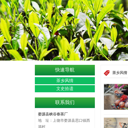
快速导航
茶乡风情
茶乡风情
文史拾遗
联系我们
婺源县峡谷春茶厂
地 址：上饶市婺源县思口镇西
源村