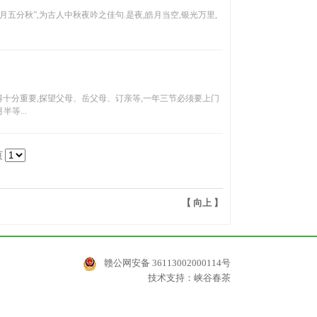
明月五分秋”,为古人中秋夜吟之佳句.是夜,皓月当空,银光万里,
得十分重要,探望父母、岳父母、订亲等,一年三节必须要上门
等...
页
【
向上
】
赣公网安备 36113002000114号
技术支持：
峡谷春茶