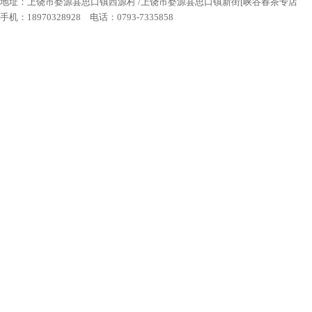
地址：上饶市婺源县思口镇西源村 /上饶市婺源县思口镇新街[峡谷春茶专店
手机：18970328928 电话：0793-7335858