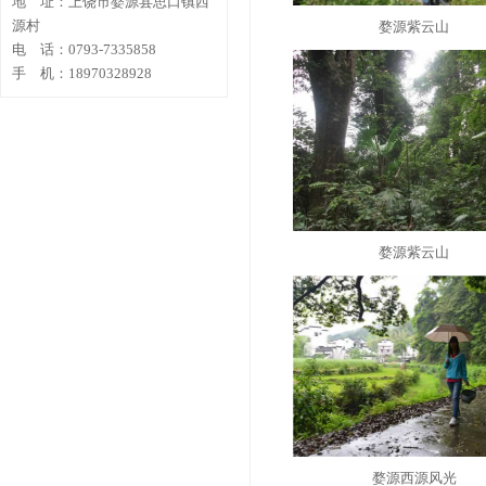
地 址：上饶市婺源县思口镇西
源村
婺源紫云山
电 话：0793-7335858
手 机：18970328928
婺源紫云山
婺源西源风光