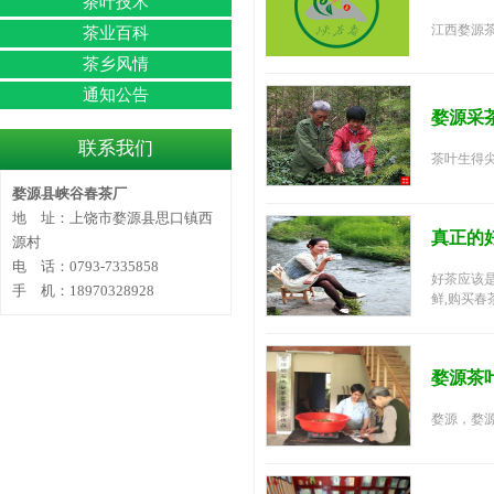
茶叶技术
江西婺源茶
茶业百科
茶乡风情
通知公告
婺源采
联系我们
茶叶生得尖
婺源县峡谷春茶厂
地 址：上饶市婺源县思口镇西
真正的
源村
电 话：0793-7335858
好茶应该是
手 机：18970328928
鲜,购买春
婺源茶
婺源，婺源