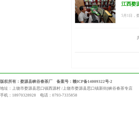
江西婺
5月1日，
版权所有：婺源县峡谷春茶厂 备案号：
赣ICP备14009322号-2
地址：上饶市婺源县思口镇西源村 /上饶市婺源县思口镇新街[峡谷春茶专店
手机：18970328928 电话：0793-7335858