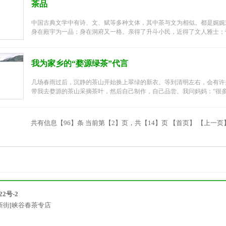
茶品
中国古典文学中有诗、文、赋等多种文体，其中茶与文为相似。都是娓娓
身在殿宇为一品；身在洞府又一格。亲得了升斗小民，近得了文人雅士；帝
我为家乡的“婺源绿茶”代言
几场春雨过后，沉静的茶山开始换上翠绿的新衣。等到清明左右，会有许
带我去婺源的茶山采摘茶叶，然后自己制作，自己品尝。我问妈妈：“很多地
共有信息【96】条 当前第【2】页，共【14】页
【首页】
【上一页
22号-2
新街[峡谷春茶专店