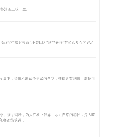
杯清茶三味一生。...
出产的“峡谷春茶”,不是因为“峡谷春茶”有多么多么的好,而
.
发展中，茶道不断赋予更多的含义，变得更有韵味，喝茶到
.
如茶。茶字韵味，为人在树下静思，亲近自然的感怀，是人吃
客都能获得，...