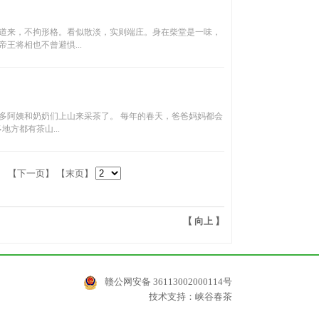
道来，不拘形格。看似散淡，实则端庄。身在柴堂是一味，
王将相也不曾避惧...
多阿姨和奶奶们上山来采茶了。 每年的春天，爸爸妈妈都会
方都有茶山...
】
【下一页】
【末页】
【
向上
】
赣公网安备 36113002000114号
技术支持：
峡谷春茶