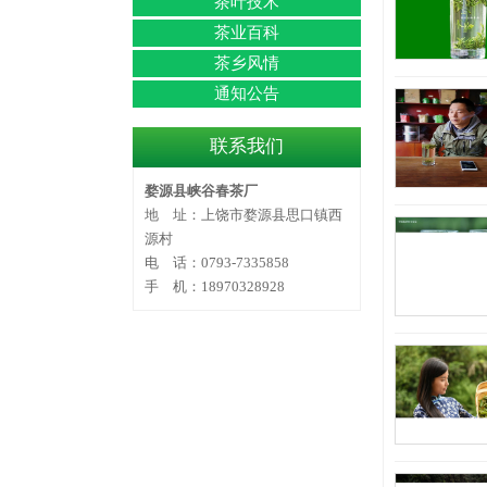
茶叶技术
茶业百科
茶乡风情
通知公告
联系我们
婺源县峡谷春茶厂
地 址：上饶市婺源县思口镇西
源村
电 话：0793-7335858
手 机：18970328928