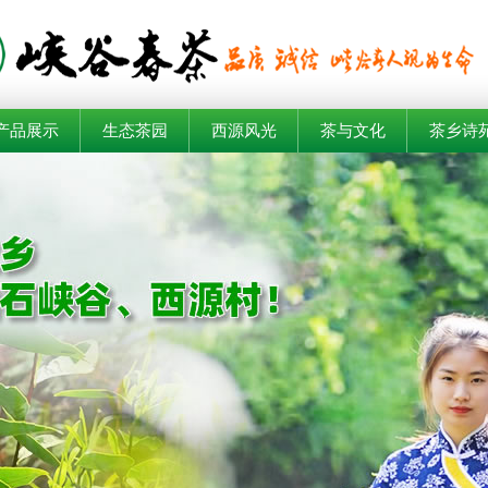
产品展示
生态茶园
西源风光
茶与文化
茶乡诗