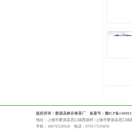
版权所有：婺源县峡谷春茶厂 备案号：
赣ICP备140093
地址：上饶市婺源县思口镇西源村 /上饶市婺源县思口镇
手机：18970328928 电话：0793-7335858