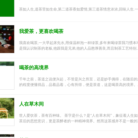
茶如人生,道茶苦如生命,第二道茶香如爱情,第三道茶情意浓浓,回味人生.一
我爱茶，更喜欢喝茶
我喜欢喝茶,一大早起床先水,用保温杯泡一杯绿茶,多年来喝绿茶我习惯本地
是我认识制茶的老板,他跟我是兄弟,他的人品憨厚善良,而且制茶工艺特别..
喝茶的高境界
千年之前，茶道之说便兴起，不管是兴之所至，还是妙手偶得，在随后的
的程度便懂得品，品着品着，心有所得，便是茶道，这是喝茶高的境界。..
人在草木间
世人爱饮茶，茶有百种味。 茶字是什么？是“人在草木间”，象征着人生
茶后的思想意识，更是茶醉者的一种精神境界。然而这茶感并不是一般的茶