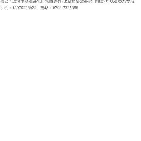
地址：上饶市婺源县思口镇西源村 /上饶市婺源县思口镇新街[峡谷春茶专店
手机：18970328928 电话：0793-7335858