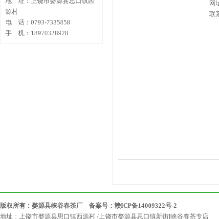
地 址：上饶市婺源县思口镇西
网址
源村
联
电 话：0793-7335858
手 机：18970328928
版权所有：婺源县峡谷春茶厂 备案号：
赣ICP备14009322号-2
地址：上饶市婺源县思口镇西源村 /上饶市婺源县思口镇新街[峡谷春茶专店