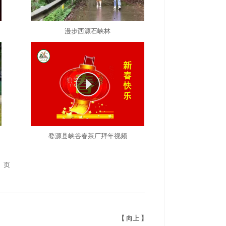
漫步西源石峡林
婺源县峡谷春茶厂拜年视频
】页
【
向上
】