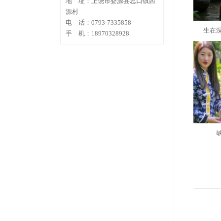
地 址：上饶市婺源县思口镇西
源村
电 话：0793-7335858
生在
手 机：18970328928