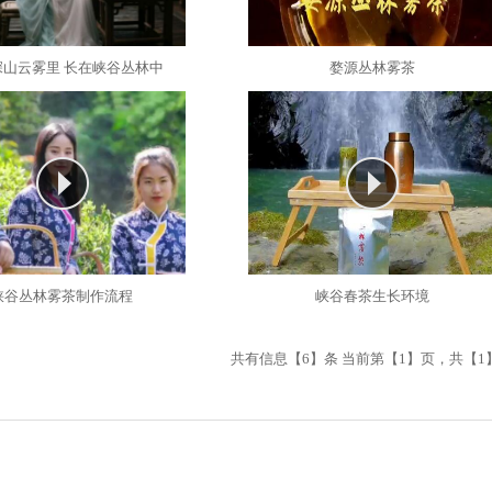
深山云雾里 长在峡谷丛林中
婺源丛林雾茶
峡谷丛林雾茶制作流程
峡谷春茶生长环境
共有信息【6】条 当前第【1】页，共【1